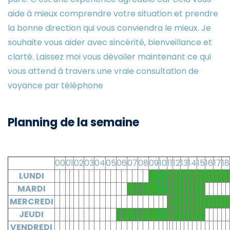
aide à mieux comprendre votre situation et prendre
la bonne direction qui vous conviendra le mieux. Je
souhaite vous aider avec sincérité, bienveillance et
clarté. Laissez moi vous dévoiler maintenant ce qui
vous attend à travers une vraie consultation de
voyance par téléphone
Planning de la semaine
00
01
02
03
04
05
06
07
08
09
10
11
12
13
14
15
16
17
18
LUNDI
MARDI
MERCREDI
JEUDI
VENDREDI